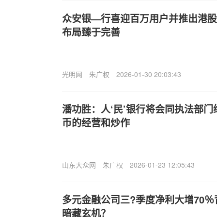
众安银—行喜迎百万用户并推出港股
布局臻于完善
光明网
朱广权
2026-01-30 20:03:43
潘功胜：人‘民’银行将会同执法部
币的经营和炒作
山东大众网
朱广权
2026-01-23 12:05:43
多元金融公司三?季度净利大增70
暗藏玄机？